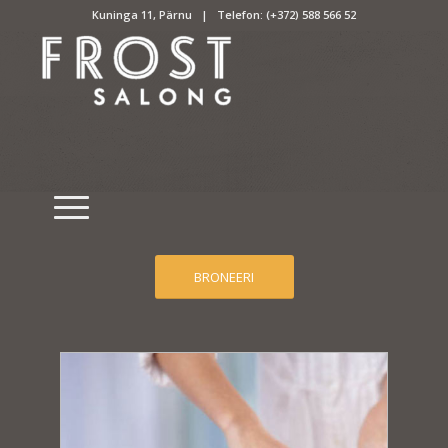
Kuninga 11, Pärnu | Telefon:
(+372) 588 566 52
BRONEERI