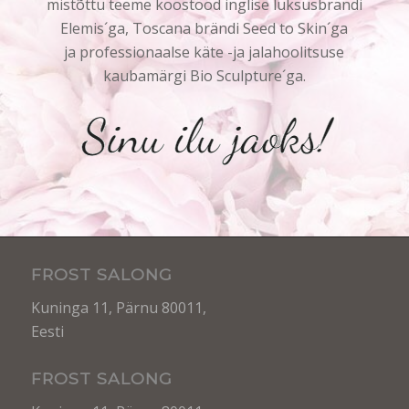
mistõttu teeme koostööd inglise luksusbrändi
Elemis´ga, Toscana brändi Seed to Skin´ga
ja professionaalse käte -ja jalahoolitsuse
kaubamärgi Bio Sculpture´ga.
FROST SALONG
Kuninga 11, Pärnu 80011,
Eesti
FROST SALONG