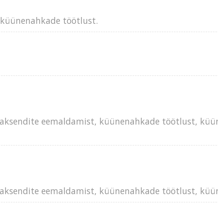
ga küünenahkade töötlust.
 paksendite eemaldamist, küünenahkade töötlust, küünt
 paksendite eemaldamist, küünenahkade töötlust, küünt