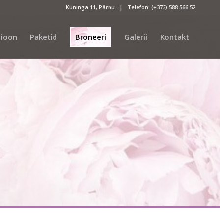
Kuninga 11, Pärnu | Telefon:
(+372) 588 566 52
sioon
Paketid
Broneeri
Galerii
Kontakt