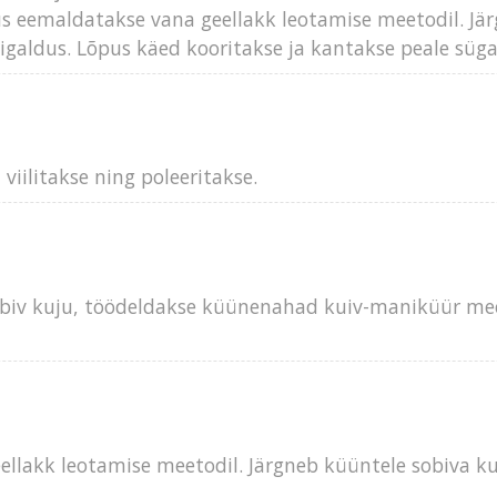
gus eemaldatakse vana geellakk leotamise meetodil. J
galdus. Lõpus käed kooritakse ja kantakse peale süg
iilitakse ning poleeritakse.
sobiv kuju, töödeldakse küünenahad kuiv-maniküür mee
eellakk leotamise meetodil. Järgneb küüntele sobiva