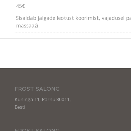
45€
Sisaldab jalgade leotust koorimist, vajadusel 
massaaži.
FROST SALONG
Kuninga 11, Pärnu 80011,
Eesti
FROST SALONG