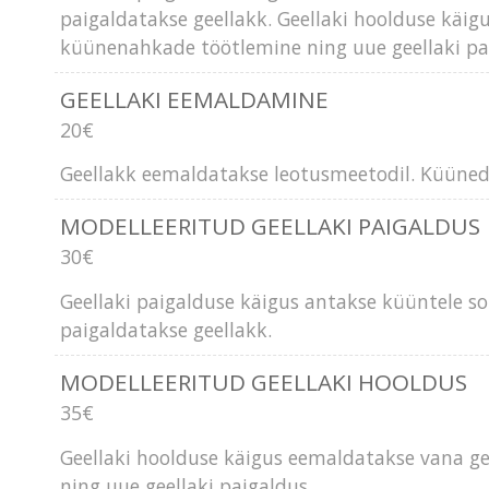
paigaldatakse geellakk. Geellaki hoolduse käi
küünenahkade töötlemine ning uue geellaki pai
GEELLAKI EEMALDAMINE
20€
Geellakk eemaldatakse leotusmeetodil. Küüned v
MODELLEERITUD GEELLAKI PAIGALDUS
30€
Geellaki paigalduse käigus antakse küüntele 
paigaldatakse geellakk.
MODELLEERITUD GEELLAKI HOOLDUS
35€
Geellaki hoolduse käigus eemaldatakse vana g
ning uue geellaki paigaldus.