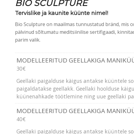
BIO SCULPTURE
Tervislike ja kaunite küünte nimel!
Bio Sculpture on maailmas tunnustatud bränd, mis on
pälvinud sõltumatu meditsiinilise sertifigaadi, kinnit
parim valik.
MODELLEERITUD GEELLAKIGA MANIKÜ
30€
Geellaki paigalduse käigus antakse küüntele 
paigaldatakse geellakk. Geellaki hoolduse käi
küünenahkade töötlemine ning uue geellaki pa
MODELLEERITUD GEELLAKIGA MANIKÜÜ
40€
Geellaki paigalduse käigus antakse küüntele 