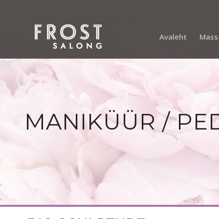
Avaleht
Mass
MANIKÜÜR / PE