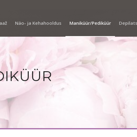
aaž
Näo- ja Kehahooldus
Maniküür/Pediküür
Depilat
DIKÜÜR