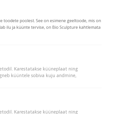
te toodete poolest. See on esimene geeltoode, mis on
ndab ilu ja küünte tervise, on Bio Sculpture kahtlemata
todil. Karestatakse küüneplaat ning
ärgneb küüntele sobiva kuju andmine,
todil. Karestatakse küüneplaat ning