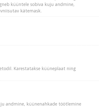
ärgneb küüntele sobiva kuju andmine,
avniisutav kätemask.
todil. Karestatakse küüneplaat ning
 kuju andmine, küünenahkade töötlemine