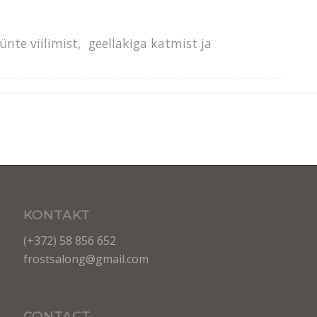
nte viilimist, geellakiga katmist ja
KONTAKT
(+372) 58 856 652
frostsalong@gmail.com
CONTACT