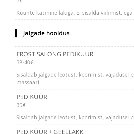
7€
Küünte katmine lakiga. Ei sisalda viilimist, e
Jalgade hooldus
FROST SALONG PEDIKÜÜR
38-40€
Sisaldab jalgade leotust, koorimist, vajadusel
massaaži.
PEDIKÜÜR
35€
Sisaldab jalgade leotust, koorimist, vajadusel
PEDIKÜÜR + GEELLAKK