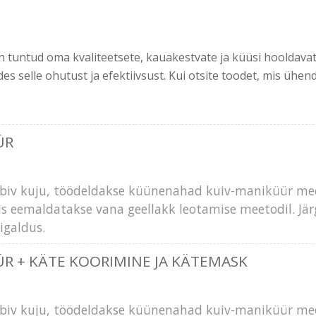
 tuntud oma kvaliteetsete, kauakestvate ja küüsi hooldava
ades selle ohutust ja efektiivsust. Kui otsite toodet, mis ühe
ÜR
sobiv kuju, töödeldakse küünenahad kuiv-maniküür mee
gus eemaldatakse vana geellakk leotamise meetodil. J
igaldus.
R + KÄTE KOORIMINE JA KÄTEMASK
sobiv kuju, töödeldakse küünenahad kuiv-maniküür mee