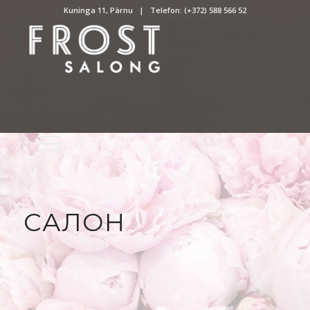
Kuninga 11, Pärnu | Telefon:
(+372) 588 566 52
CАЛОН