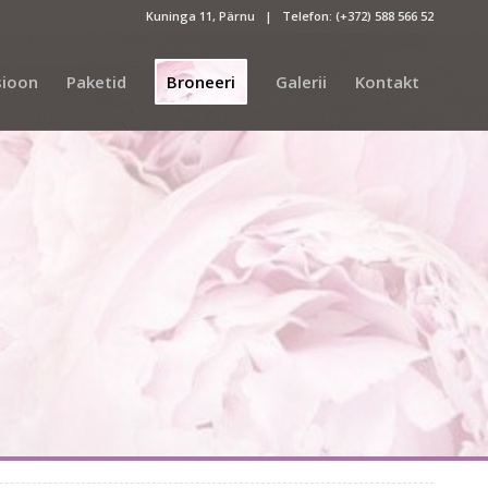
Kuninga 11, Pärnu | Telefon:
(+372) 588 566 52
sioon
Paketid
Broneeri
Galerii
Kontakt