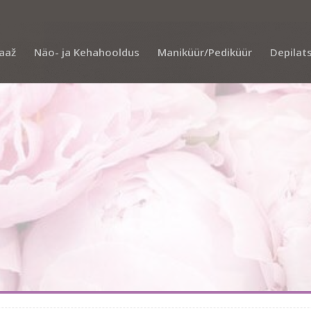
aaž
Näo- ja Kehahooldus
Maniküür/Pediküür
Depilat